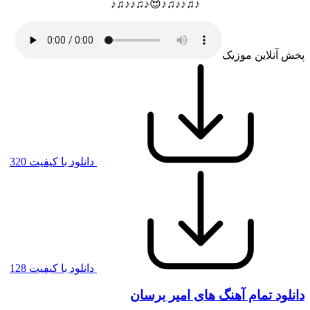
♪♫♪♪♫♪😍♪♫♪♪♫♪
پخش آنلاین موزیک
دانلود با کیفیت 320
دانلود با کیفیت 128
دانلود تمام آهنگ های امیر برسان