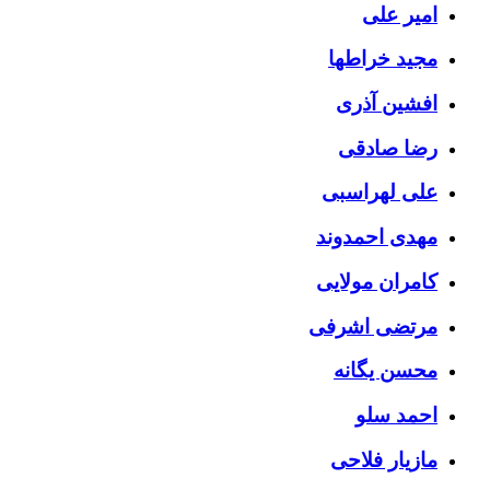
امیر علی
مجید خراطها
افشین آذری
رضا صادقی
علی لهراسبی
مهدی احمدوند
کامران مولایی
مرتضی اشرفی
محسن یگانه
احمد سلو
مازیار فلاحی