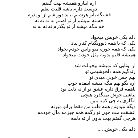
اره اینارو همیشه بهت گفتم
دوست دارم باشه قلبت بغلم
قشنگه باتو هرشبم نباید دور شم از تو یذرم
خسته نمیشم از تو اصنم نه نه نه نه
اخه مگه میشه از تو بگذرم نه نه نه نه
دلم یکی خوبش میخواد
یکی که با همه دیوونگیام کنار بیاد
یکی که همه جوره منو واس خودم بخواد
همیشه قلبم یدونه مثل خودت میخواد
از اونایی که نمیشه بیخیالت شد
زندگیم همه دلخوشیمی تو
بهم حس خوبی میدی تو
اره بگو بهم مگه میشه اینقده خوب
باهمه فرق داره عشق تو از ته دلت بود
نباشی خوش نمیگذره هیچی
انگاری یه چی کمه ببین
دیگه میدونن همه قلب من فقط براتو میزنه
عشقت مث خون تو رگمه همه چیزمه مال خودمه
هرچی گفتم بهت بدون از ته دلمه
دلم یکی خوبش…..