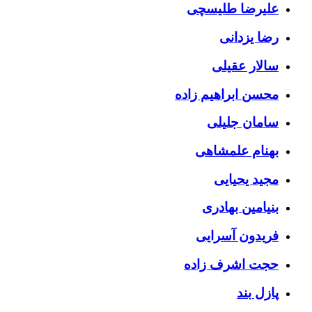
علیرضا طلیسچی
رضا یزدانی
سالار عقیلی
محسن ابراهیم زاده
سامان جلیلی
بهنام علمشاهی
مجید یحیایی
بنیامین بهادری
فریدون آسرایی
حجت اشرف زاده
پازل بند