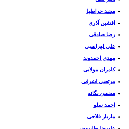
مجید خراطها
افشین آذری
رضا صادقی
علی لهراسبی
مهدی احمدوند
کامران مولایی
مرتضی اشرفی
محسن یگانه
احمد سلو
مازیار فلاحی
علیرضا طلیسچی