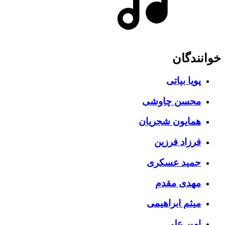
خوانندگان
پویا بیاتی
محسن چاوشی
همایون شجریان
فرزاد فرزین
حمید عسکری
مهدی مقدم
میثم ابراهیمی
امیر علی