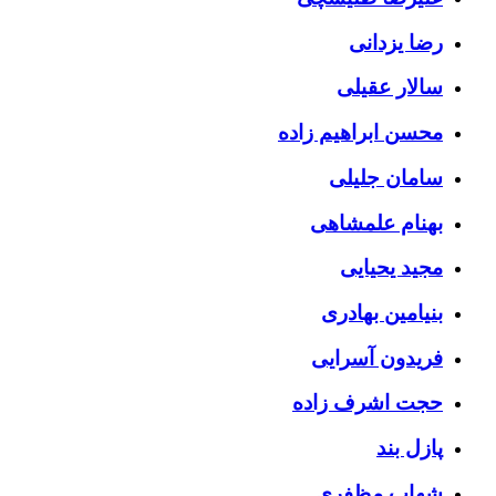
رضا یزدانی
سالار عقیلی
محسن ابراهیم زاده
سامان جلیلی
بهنام علمشاهی
مجید یحیایی
بنیامین بهادری
فریدون آسرایی
حجت اشرف زاده
پازل بند
شهاب مظفری