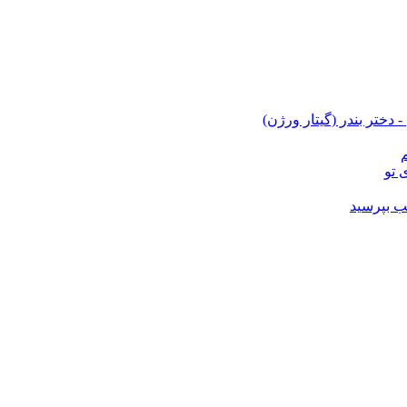
 دختر بندر (گیتار ورژن)
 تو
ب بپرسید