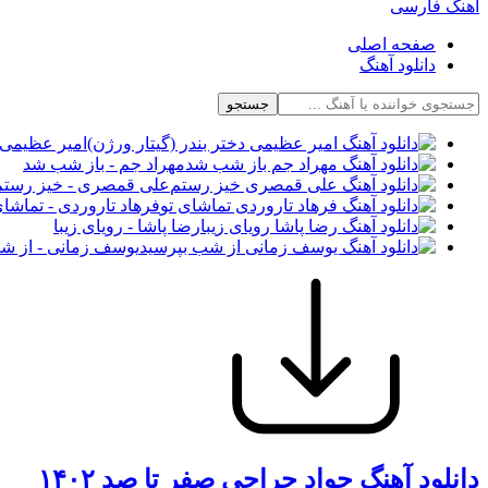
آهنگ فارسی
صفحه اصلی
دانلود آهنگ
جستجو
امیر عظیمی -
مهراد جم - باز شب شد
علی قمصری - خیز رستم
فرهاد تاروردی - تماشای
رضا پاشا - رویای زیبا
یوسف زمانی - از ش
دانلود آهنگ جواد جراحی صفر تا صد ۱۴۰۲