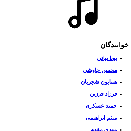
خوانندگان
پویا بیاتی
محسن چاوشی
همایون شجریان
فرزاد فرزین
حمید عسکری
میثم ابراهیمی
مهدی مقدم