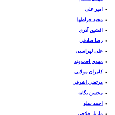
امیر علی
مجید خراطها
افشین آذری
رضا صادقی
علی لهراسبی
مهدی احمدوند
کامران مولایی
مرتضی اشرفی
محسن یگانه
احمد سلو
مازیار فلاحی