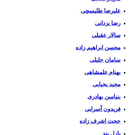
علیرضا طلیسچی
رضا یزدانی
سالار عقیلی
محسن ابراهیم زاده
سامان جلیلی
بهنام علمشاهی
مجید یحیایی
بنیامین بهادری
فریدون آسرایی
حجت اشرف زاده
پازل بند