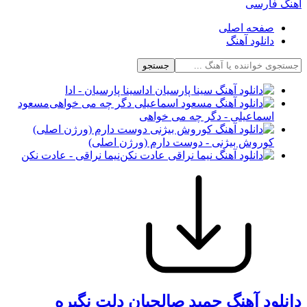
آهنگ فارسی
صفحه اصلی
دانلود آهنگ
جستجو
سینا پارسیان - ادا
مسعود
اسماعیلی - دگر چه می خواهی
کوروش بیژنی - دوست دارم (ورژن اصلی)
نیما نراقی - عادت نکن
دانلود آهنگ حمید صالحیان دلت نگیره