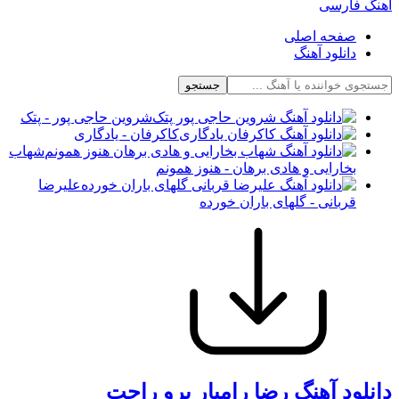
آهنگ فارسی
صفحه اصلی
دانلود آهنگ
جستجو
شروین حاجی پور - پتک
کاکرفان - یادگاری
شهاب
بخارایی و هادی برهان - هنوز همونم
علیرضا
قربانی - گلهای باران خورده
دانلود آهنگ رضا رامیار برو راحت