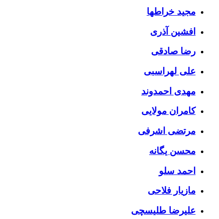
مجید خراطها
افشین آذری
رضا صادقی
علی لهراسبی
مهدی احمدوند
کامران مولایی
مرتضی اشرفی
محسن یگانه
احمد سلو
مازیار فلاحی
علیرضا طلیسچی