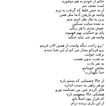
حالم از خودم به هم میخوره
لمث نصف تنم
از یه حس غلط که گرفت به پَرم
واسه تو بازیچن آدما مثل همن‌
بزن یه تیک بغل اسم منم
بد شده سایَت سنگین
عوض شدی با هر رنگی
پای تو جنگیدن بهم فهموند
واسه هر چی نباید جنگید
“برو راحت دیگه واست از همین الان غریبم
برو فرداتو بساز من کم از این شبا ندیدم
نرفت خوابت
یه شب، بدون هست
یه نفر یادت
ببخش خوبیامو
خدا نگهدارت”
از حالا چشمایی که بستم بازه
تو هر راهی یه دست اندازه
فکر کردم عین من نشناسه تورو
هیشکی حالا میفهمم تازه
که قرار نبود اصلاً باتو
از این بازی برنده درام