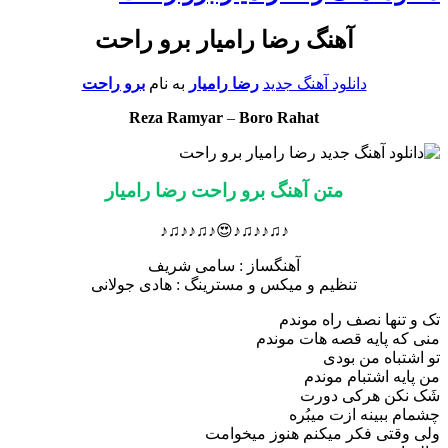
آهنگ رضا رامیار برو راحت
دانلود آهنگ جدید
رضا رامیار
به نام
برو راحت
Reza Ramyar
–
Boro Rahat
متن آهنگ برو راحت رضا رامیار
♪♫♪♪♫♪😍♪♫♪♪♫♪
آهنگساز : سامی شریف
تنظیم و میکس و مسترینگ : هادی جولانی
تک و تنها نصف راه موندم
منی که پایه قصه هات‌ موندم
تو اشتباه من بودی
من پایه اشتبام موندم
شَک نکن هرکی دورت
چشمام ببینه ازت میبُره
ولی وقتی فکر میکنم هنوز میخوامت