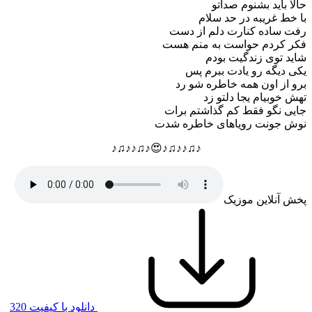
حالا باید بشنوم صداتو
با خط غریبه در حد سلام
رفت ساده کنارت دلم از دست
فکر کردم حواست به منم هست
شاید توی زندگیت بودم
یکی دیگه رو یادت ببرم پس
برو از اون همه خاطره شو رد
تهش خوبیام یجا دلتو زد
جایی نگو فقط کم گذاشتم برات
نوش جونت رویاهای خاطره شدت
♪♫♪♪♫♪😍♪♫♪♪♫♪
پخش آنلاین موزیک
دانلود با کیفیت 320