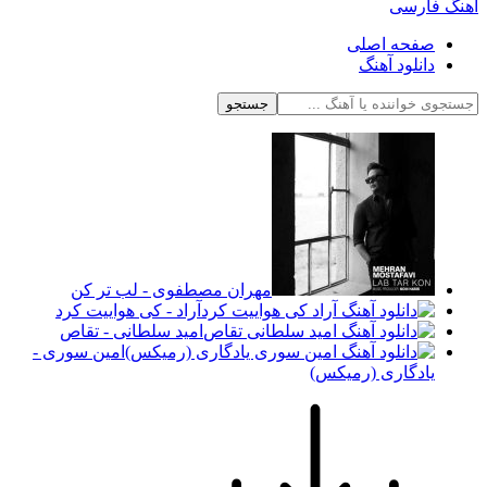
آهنگ فارسی
صفحه اصلی
دانلود آهنگ
جستجو
مهران مصطفوی - لب تر کن
آراد - کی هواییت کرد
امید سلطانی - تقاص
امین سوری -
یادگاری (رمیکس)