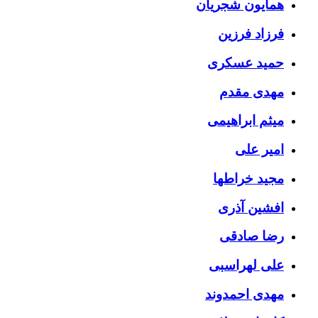
همایون شجریان
فرزاد فرزین
حمید عسکری
مهدی مقدم
میثم ابراهیمی
امیر علی
مجید خراطها
افشین آذری
رضا صادقی
علی لهراسبی
مهدی احمدوند