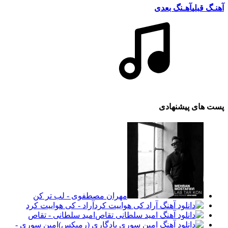
آهنـگ قبلی
آهـنگ بعدی
پست های پیشنهادی
مهران مصطفوی - لب تر کن
آراد - کی هواییت کرد
امید سلطانی - تقاص
امین سوری -