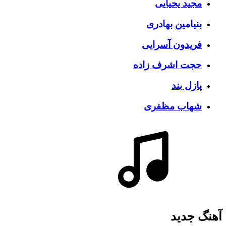
مجید یحیایی
بنیامین بهادری
فریدون آسرایی
حجت اشرف زاده
پازل بند
شهاب مظفری
آهنگ جديد