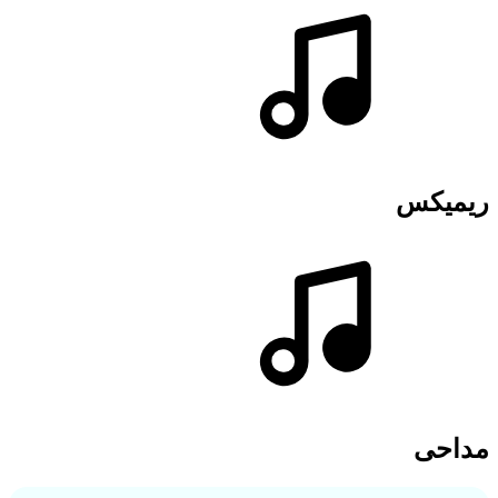
ریمیکس
مداحی