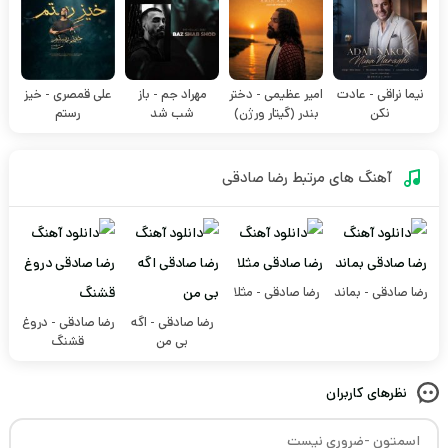
نیما نراقی - عادت
امیر عظیمی - دختر
مهراد جم - باز
علی قمصری - خیز
نکن
بندر (گیتار ورژن)
شب شد
رستم
آهنگ های مرتبط
رضا صادقی
رضا صادقی - بماند
رضا صادقی - مثلا
رضا صادقی - اگه
رضا صادقی - دروغ
بی من
قشنگ
نظرهای کاربران