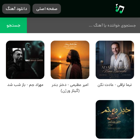
صفحه اصلی
دانلود آهنگ
جستجو
نیما نراقی - عادت نکن
امیر عظیمی - دختر بندر
مهراد جم - باز شب شد
(گیتار ورژن)