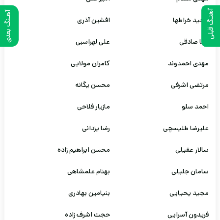
آهنـگ قبلی
آهـنگ بعدی
مجید خراطها
افشین آذری
رضا صادقی
علی لهراسبی
مهدی احمدوند
کامران مولایی
مرتضی اشرفی
محسن یگانه
احمد سلو
مازیار فلاحی
علیرضا طلیسچی
رضا یزدانی
سالار عقیلی
محسن ابراهیم زاده
سامان جلیلی
بهنام علمشاهی
مجید یحیایی
بنیامین بهادری
فریدون آسرایی
حجت اشرف زاده