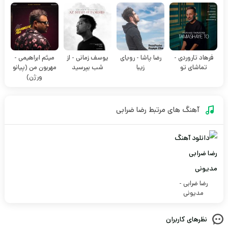
فرهاد تاروردی -
رضا پاشا - رویای
یوسف زمانی - از
میثم ابراهیمی -
تماشای تو
زیبا
شب بپرسید
مهربون من (پیانو
ورژن)
آهنگ های مرتبط
رضا ضرابی
رضا ضرابی -
مدیونی
نظرهای کاربران