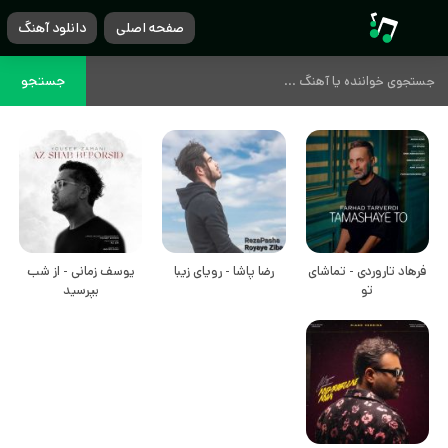
صفحه اصلی
دانلود آهنگ
جستجو
فرهاد تاروردی - تماشای
رضا پاشا - رویای زیبا
یوسف زمانی - از شب
تو
بپرسید