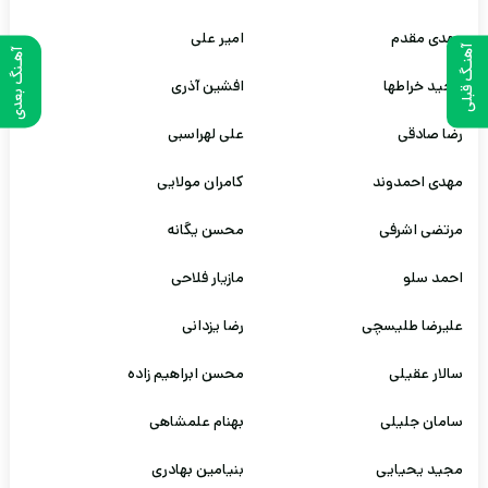
مهدی مقدم
امیر علی
آهنـگ قبلی
آهـنگ بعدی
مجید خراطها
افشین آذری
رضا صادقی
علی لهراسبی
مهدی احمدوند
کامران مولایی
مرتضی اشرفی
محسن یگانه
احمد سلو
مازیار فلاحی
علیرضا طلیسچی
رضا یزدانی
سالار عقیلی
محسن ابراهیم زاده
سامان جلیلی
بهنام علمشاهی
مجید یحیایی
بنیامین بهادری