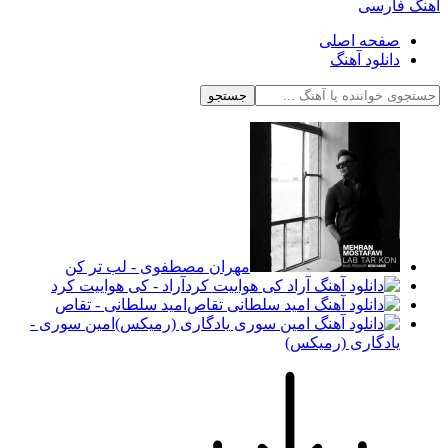
آهنگ فارسی
صفحه اصلی
دانلود آهنگ
جستجو
مهران مصطفوی - لب تر کن
آراد - کی هواییت کرد
امید سلطانی - تقاص
امین سوری -
یادگاری (رمیکس)