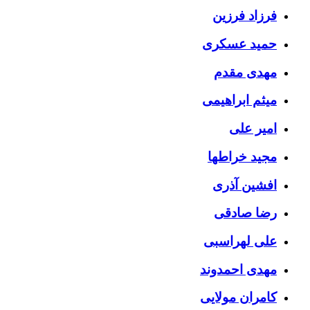
فرزاد فرزین
حمید عسکری
مهدی مقدم
میثم ابراهیمی
امیر علی
مجید خراطها
افشین آذری
رضا صادقی
علی لهراسبی
مهدی احمدوند
کامران مولایی