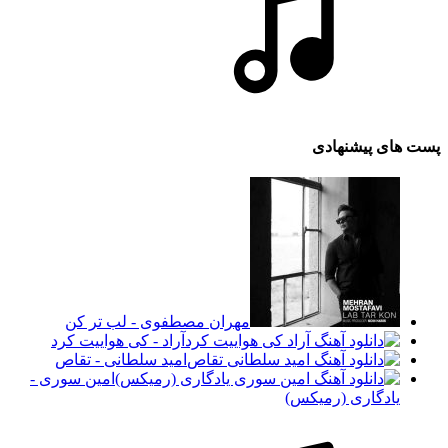
پست های پیشنهادی
مهران مصطفوی - لب تر کن
آراد - کی هواییت کرد
امید سلطانی - تقاص
امین سوری -
یادگاری (رمیکس)