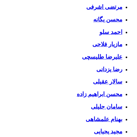
مرتضی اشرفی
محسن یگانه
احمد سلو
مازیار فلاحی
علیرضا طلیسچی
رضا یزدانی
سالار عقیلی
محسن ابراهیم زاده
سامان جلیلی
بهنام علمشاهی
مجید یحیایی