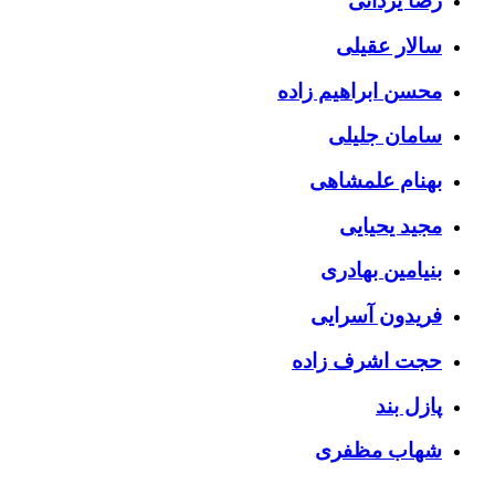
رضا یزدانی
سالار عقیلی
محسن ابراهیم زاده
سامان جلیلی
بهنام علمشاهی
مجید یحیایی
بنیامین بهادری
فریدون آسرایی
حجت اشرف زاده
پازل بند
شهاب مظفری