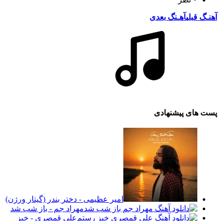
آهنـگ قبلی
آهـنگ بعدی
پست های پیشنهادی
امیر عظیمی - دختر بندر (گیتار ورژن)
مهراد جم - باز شب شد
علی قمصری - خیز