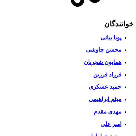
خوانندگان
پویا بیاتی
محسن چاوشی
همایون شجریان
فرزاد فرزین
حمید عسکری
میثم ابراهیمی
مهدی مقدم
امیر علی