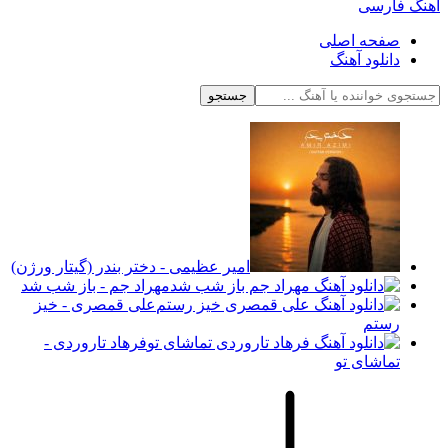
آهنگ فارسی
صفحه اصلی
دانلود آهنگ
جستجو
امیر عظیمی - دختر بندر (گیتار ورژن)
مهراد جم - باز شب شد
علی قمصری - خیز
رستم
فرهاد تاروردی -
تماشای تو