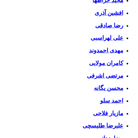
مجید خراطها
افشین آذری
رضا صادقی
علی لهراسبی
مهدی احمدوند
کامران مولایی
مرتضی اشرفی
محسن یگانه
احمد سلو
مازیار فلاحی
علیرضا طلیسچی