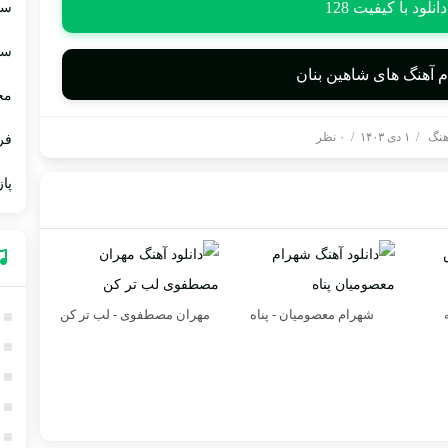
دانلود با کیفیت 128
سا
سا
ام آهنگ های شاهین بنان
مج
آهنگ
/
۱ دی ۱۴۰۳
/
۰ نظر
فر
پاز
شهرام معصومیان - پناه
مهران مصطفوی - لب تر کن