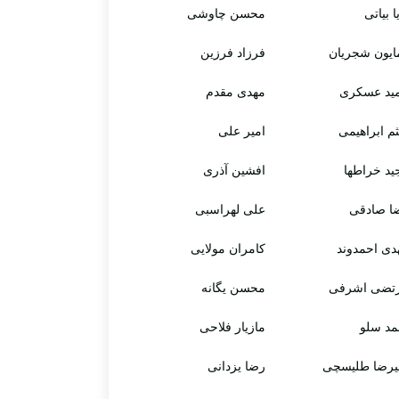
ا بیاتی
محسن چاوشی
ایون شجریان
فرزاد فرزین
ید عسکری
مهدی مقدم
ثم ابراهیمی
امیر علی
ید خراطها
افشین آذری
ا صادقی
علی لهراسبی
دی احمدوند
کامران مولایی
تضی اشرفی
محسن یگانه
مد سلو
مازیار فلاحی
یرضا طلیسچی
رضا یزدانی