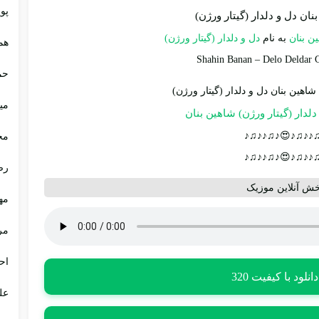
پوی
ان دل و دلدار (گیتار ورژن)
ن بنان
به نام
دل و دلدار (گیتار ورژن)
هم
Shahin Banan
–
Delo Deldar G
حم
می
لدار (گیتار ورژن) شاهین بنان
♪♫♪♪♫♪😍♪♫♪♪
مج
♪♫♪♪♫♪😍♪♫♪♪
رض
خش آنلاین موزیک
مه
مر
اح
دانلود با کیفیت 320
عل