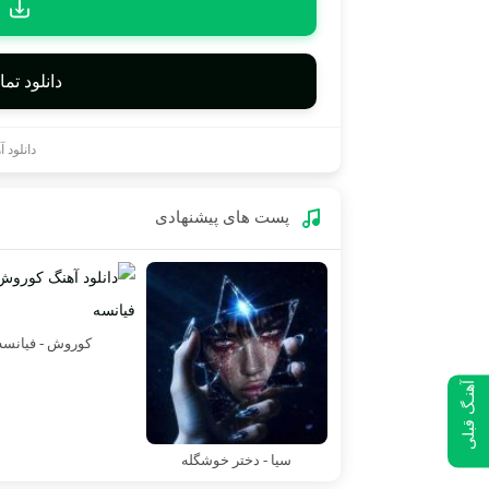
دانلود تم
دانلود 
پست های پیشنهادی
کوروش - فیانسه
آهنـگ قبلی
سیا - دختر خوشگله