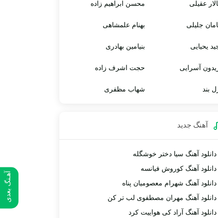
لار عقیلی
محسن ابراهیم زاده
مان جلیلی
بهنام علمشاهی
ید یحیایی
بنیامین بهادری
یدون آسرایی
حجت اشرف زاده
ل بند
شهاب مظفری
آهنگ جديد
دانلود آهنگ سیا دختر خوشگله
دانلود آهنگ کوروش فیانسه
آهـنگ بعدی
دانلود آهنگ شهرام معصومیان پناه
دانلود آهنگ مهران مصطفوی لب تر کن
دانلود آهنگ آراد کی هواییت کرد