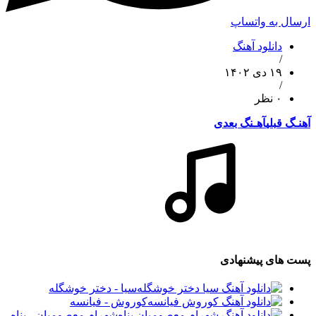
ارسال به واتساپ
دانلود آهنگ
/
۱۹ دی ۱۴۰۲
/
۰ نظر
آهنـگ قبلی
آهـنگ بعدی
پست های پیشنهادی
سیا - دختر خوشگله
کوروش - فیانسه
شهرام معصومیان - پناه