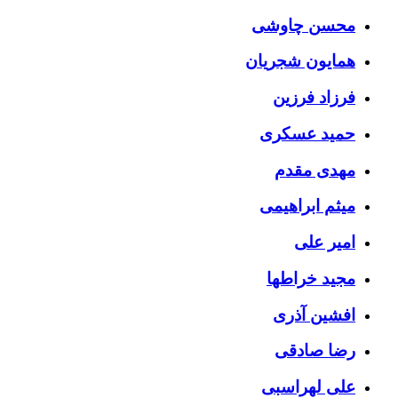
محسن چاوشی
همایون شجریان
فرزاد فرزین
حمید عسکری
مهدی مقدم
میثم ابراهیمی
امیر علی
مجید خراطها
افشین آذری
رضا صادقی
علی لهراسبی