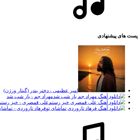
پست های پیشنهادی
امیر عظیمی - دختر بندر (گیتار ورژن)
مهراد جم - باز شب شد
علی قمصری - خیز رستم
فرهاد تاروردی - تماشای