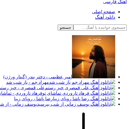
آهنگ فارسی
صفحه اصلی
دانلود آهنگ
جستجو
امیر عظیمی - دختر بندر (گیتار ورژن)
مهراد جم - باز شب شد
علی قمصری - خیز رستم
فرهاد تاروردی - تماشای
رضا پاشا - رویای زیبا
یوسف زمانی - از ش