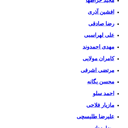
مجید خراطها
افشین آذری
رضا صادقی
علی لهراسبی
مهدی احمدوند
کامران مولایی
مرتضی اشرفی
محسن یگانه
احمد سلو
مازیار فلاحی
علیرضا طلیسچی