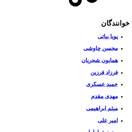
خوانندگان
پویا بیاتی
محسن چاوشی
همایون شجریان
فرزاد فرزین
حمید عسکری
مهدی مقدم
میثم ابراهیمی
امیر علی