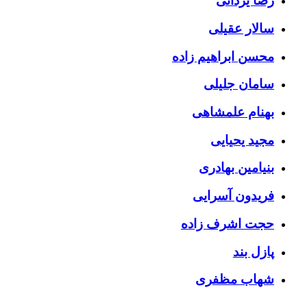
رضا یزدانی
سالار عقیلی
محسن ابراهیم زاده
سامان جلیلی
بهنام علمشاهی
مجید یحیایی
بنیامین بهادری
فریدون آسرایی
حجت اشرف زاده
پازل بند
شهاب مظفری