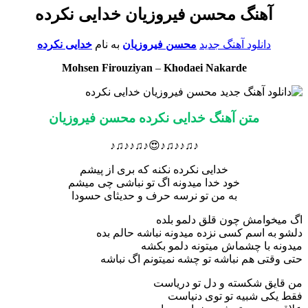
آهنگ محسن فیروزیان خدایی نکرده
دانلود آهنگ جدید
محسن فیروزیان
به نام
خدایی نکرده
Mohsen Firouziyan
–
Khodaei Nakarde
متن آهنگ خدایی نکرده محسن فیروزیان
♪♫♪♪♫♪😍♪♫♪♪♫♪
خدایی نکرده نکنه که بری از پیشم
خود خدا میدونه اگ تو نباشی چی میشم
به من تو نرسه حرف و حدیثای حسودا
اگ میخوامش چون قلق دلمو بلده
دلشو به اسم کسی نزده میدونه نباشه حالم بده
میدونه با چشماش میتونه دلمو بکشه
حتی وقتی هم نباشه تو چشه نمیتونم اگ نباشه
من قایق شکسته و دل تو دریاست
فقط یکی شبیه تو توی دنیاست