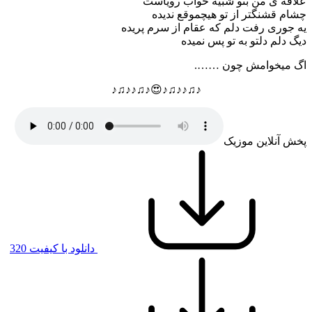
علاقه ی من بتو شبیه خواب رویاست
چشام قشنگتر از تو هیچموقع ندیده
یه جوری رفت دلم که عقام از سرم پریده
دیگ دلم دلتو به تو پس نمیده
اگ میخوامش چون …….
♪♫♪♪♫♪😍♪♫♪♪♫♪
پخش آنلاین موزیک
دانلود با کیفیت 320