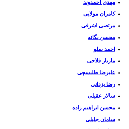
مهدی احمدوند
کامران مولایی
مرتضی اشرفی
محسن یگانه
احمد سلو
مازیار فلاحی
علیرضا طلیسچی
رضا یزدانی
سالار عقیلی
محسن ابراهیم زاده
سامان جلیلی