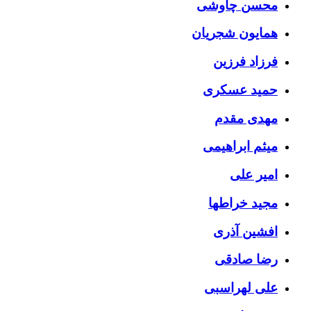
محسن چاوشی
همایون شجریان
فرزاد فرزین
حمید عسکری
مهدی مقدم
میثم ابراهیمی
امیر علی
مجید خراطها
افشین آذری
رضا صادقی
علی لهراسبی