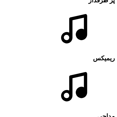
پر طرفدار
ریمیکس
مداحی