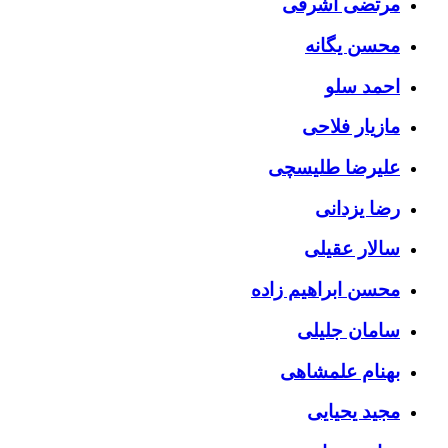
مرتضی اشرفی
محسن یگانه
احمد سلو
مازیار فلاحی
علیرضا طلیسچی
رضا یزدانی
سالار عقیلی
محسن ابراهیم زاده
سامان جلیلی
بهنام علمشاهی
مجید یحیایی