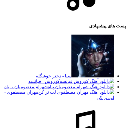
پست های پیشنهادی
سیا - دختر خوشگله
کوروش - فیانسه
شهرام معصومیان - پناه
مهران مصطفوی -
لب تر کن