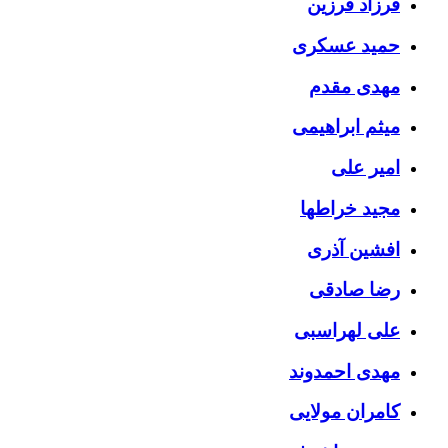
فرزاد فرزین
حمید عسکری
مهدی مقدم
میثم ابراهیمی
امیر علی
مجید خراطها
افشین آذری
رضا صادقی
علی لهراسبی
مهدی احمدوند
کامران مولایی