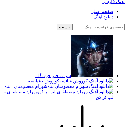
آهنگ فارسی
صفحه اصلی
دانلود آهنگ
جستجو
سیا - دختر خوشگله
کوروش - فیانسه
شهرام معصومیان - پناه
مهران مصطفوی -
لب تر کن