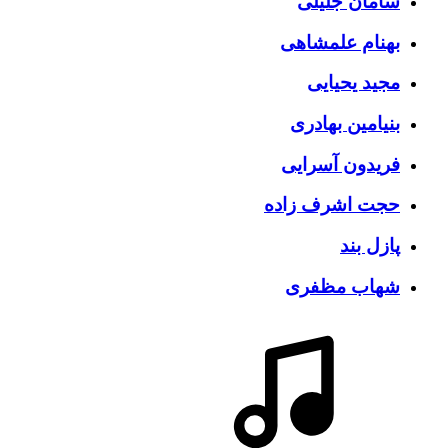
سامان جلیلی
بهنام علمشاهی
مجید یحیایی
بنیامین بهادری
فریدون آسرایی
حجت اشرف زاده
پازل بند
شهاب مظفری