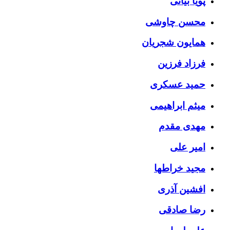
پویا بیاتی
محسن چاوشی
همایون شجریان
فرزاد فرزین
حمید عسکری
میثم ابراهیمی
مهدی مقدم
امیر علی
مجید خراطها
افشین آذری
رضا صادقی