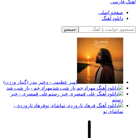
آهنگ فارسی
صفحه اصلی
دانلود آهنگ
جستجو
امیر عظیمی - دختر بندر (گیتار ورژن)
مهراد جم - باز شب شد
علی قمصری - خیز
رستم
فرهاد تاروردی -
تماشای تو