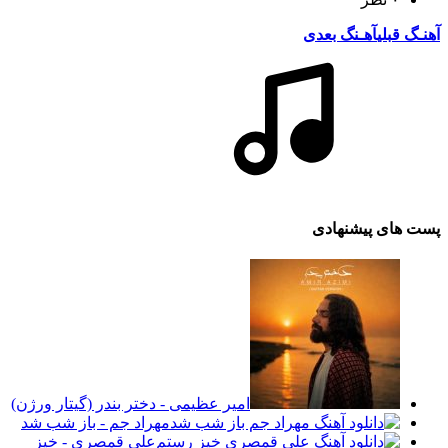
آهنـگ قبلی
آهـنگ بعدی
پست های پیشنهادی
امیر عظیمی - دختر بندر (گیتار ورژن)
مهراد جم - باز شب شد
علی قمصری - خیز