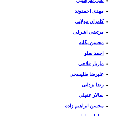
علی لهراسبی
مهدی احمدوند
کامران مولایی
مرتضی اشرفی
محسن یگانه
احمد سلو
مازیار فلاحی
علیرضا طلیسچی
رضا یزدانی
سالار عقیلی
محسن ابراهیم زاده