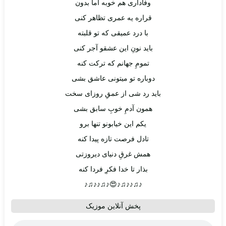
وفاداری هم خوبه اما بدون
قراره یه عمری تظاهر کنی
با درد عمیقی که تو قلبته
باید نونِ این عشقو آجر کنی
تمومِ جهانم که ترکت کنه
دوباره تو میتونی عاشق بشی
باید رد شی از عمقِ روزای سخت
همون آدمِ خوبِ سابق بشی
یکم این خیابونو تنها برو
تادل فرصت تازه پیدا کنه
همش غرقِ دنیای دیروزتی
بذار تا خدا فکرِ فردا کنه
♪♫♪♪♫♪😍♪♫♪♪♫♪
پخش آنلاین موزیک