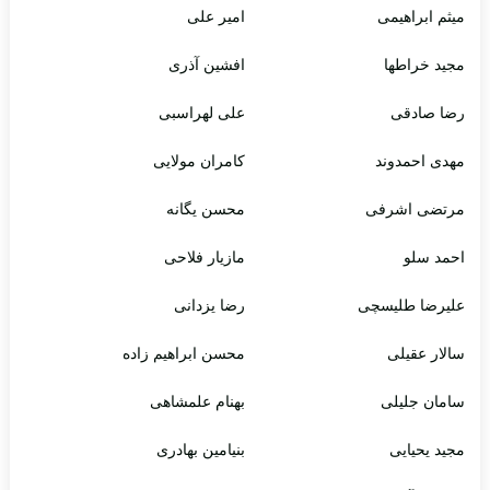
میثم ابراهیمی
امیر علی
مجید خراطها
افشین آذری
رضا صادقی
علی لهراسبی
مهدی احمدوند
کامران مولایی
مرتضی اشرفی
محسن یگانه
احمد سلو
مازیار فلاحی
علیرضا طلیسچی
رضا یزدانی
سالار عقیلی
محسن ابراهیم زاده
سامان جلیلی
بهنام علمشاهی
مجید یحیایی
بنیامین بهادری