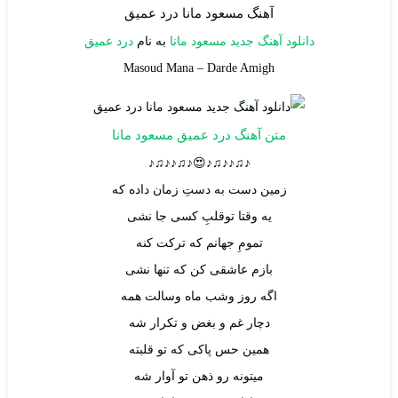
آهنگ مسعود مانا درد عمیق
دانلود آهنگ جدید
مسعود مانا
به نام
درد عمیق
Masoud Mana
–
Darde Amigh
متن آهنگ درد عمیق مسعود مانا
♪♫♪♪♫♪😍♪♫♪♪♫♪
زمین دست به دستِ زمان داده که
یه وقتا توقلبِ کسی جا نشی
تمومِ جهانم که ترکت کنه
بازم عاشقی کن که تنها نشی
اگه روز وشب ماه وسالت همه
دچار غم و بغض و تکرار شه
همین حس پاکی که تو قلبته
میتونه رو ذهن تو آوار شه