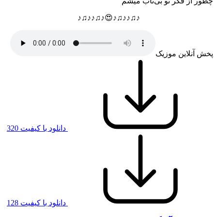
چطور از فکر تو بی‌تاب میشم
♪♫♪♪♫♪😍♪♫♪♪♫♪
پخش آنلاین موزیک
دانلود با کیفیت 320
دانلود با کیفیت 128