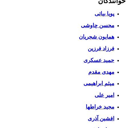
خوانندگان
پویا بیاتی
محسن چاوشی
همایون شجریان
فرزاد فرزین
حمید عسکری
مهدی مقدم
میثم ابراهیمی
امیر علی
مجید خراطها
افشین آذری