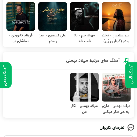
امیر عظیمی - دختر
مهراد جم - باز
علی قمصری - خیز
فرهاد تاروردی -
بندر (گیتار ورژن)
شب شد
رستم
تماشای تو
آهنگ های مرتبط
میلاد بهمنی
آهنـگ قبلی
آهـنگ بعدی
میلاد بهمنی - داری
میلاد بهمنی - نگار
به چی فکر میکنی
من
نظرهای کاربران