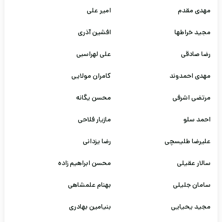
مهدی مقدم
امیر علی
مجید خراطها
افشین آذری
رضا صادقی
علی لهراسبی
مهدی احمدوند
کامران مولایی
مرتضی اشرفی
محسن یگانه
احمد سلو
مازیار فلاحی
علیرضا طلیسچی
رضا یزدانی
سالار عقیلی
محسن ابراهیم زاده
سامان جلیلی
بهنام علمشاهی
مجید یحیایی
بنیامین بهادری