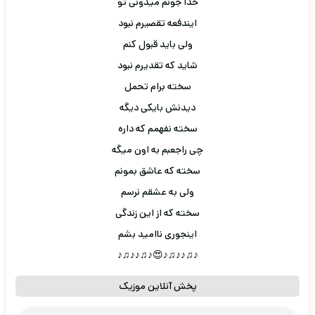
خدا جونم میدونی تو
ایندفعه تقصیرم نبود
ولی باید قبول کنم
شاید که تقدیرم نبود
سخته برام تحمل
دیدنش بایکی دیگه
سخته نفهمم که داره
چی راجعبم به اون میگه
سخته که عاشق بمونم
ولی به عشقم نرسم
سخته که از این زندگی
اینجوری ناامید بشم
♪♫♪♪♫♪😍♪♫♪♪♫♪
پخش آنلاین موزیک