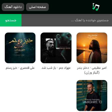
صفحه اصلی
دانلود آهنگ
جستجو
امیر عظیمی - دختر بندر
مهراد جم - باز شب شد
علی قمصری - خیز رستم
(گیتار ورژن)