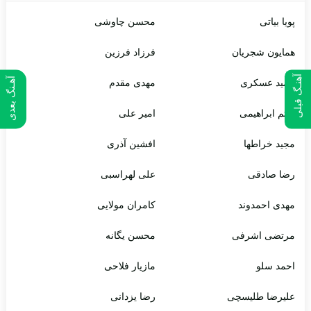
پویا بیاتی
محسن چاوشی
همایون شجریان
فرزاد فرزین
آهنـگ قبلی
آهـنگ بعدی
حمید عسکری
مهدی مقدم
میثم ابراهیمی
امیر علی
مجید خراطها
افشین آذری
رضا صادقی
علی لهراسبی
مهدی احمدوند
کامران مولایی
مرتضی اشرفی
محسن یگانه
احمد سلو
مازیار فلاحی
علیرضا طلیسچی
رضا یزدانی