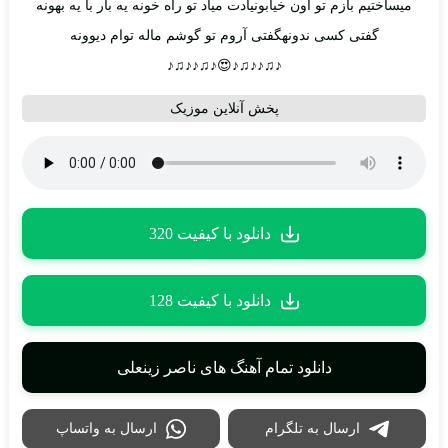
میساختیم بازم تو اون خیابونیادت میاد تو راه خونه یه بار با یه بهونه
گفتی کسی ندونهگفتی آروم تو گوشم ماله توام دیوونه
♪♫♪♪♫♪😍♪♫♪♪♫♪
پخش آنلاین موزیک
دانلود با کیفیت 320
دانلود با کیفیت 128
دانلود تمام آهنگ های ناصر زینعلی
ارسال به تلگرام
ارسال به واتساپ