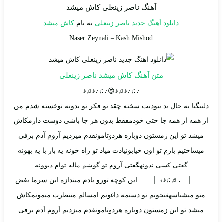
آهنگ ناصر زینعلی کاش میشد
دانلود آهنگ جدید
ناصر زینعلی
به نام
کاش میشد
Naser Zeynali
–
Kash Mishod
متن آهنگ کاش میشد ناصر زینعلی
♪♫♪♪♫♪😍♪♫♪♪♫♪
دلتنگیا یه حال بد نبودنت سخته چقد تو فکر تو بدونه توخسته شدم من
از همه از همه جا حتی خودمفقط بدون هر جا باشی دوست دارمکاش
میشد تو این زمستون دوباره هردوتامونقدم میزدیم آروم آدم برفی
میساختیم بازم تو اون خیابونیادت میاد تو راه خونه یه بار با یه بهونه
گفتی کسی ندونهگفتی آروم تو گوشم ماله توام دیوونه
───┤ ♩♬♫♪♭ ├───این کوچه تورو یادم میندازه این سرما بغض
منو میشناسهفنجونم تو دستمه داغونم امسالم منتظرت میمونمکاش
میشد تو این زمستون دوباره هردوتامونقدم میزدیم آروم آدم برفی