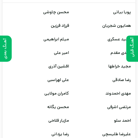
پویا بیاتی
محسن چاوشی
همایون شجریان
فرزاد فرزین
حمید عسکری
میثم ابراهیمی
آهنـگ قبلی
آهـنگ بعدی
مهدی مقدم
امیر علی
مجید خراطها
افشین آذری
رضا صادقی
علی لهراسبی
مهدی احمدوند
کامران مولایی
مرتضی اشرفی
محسن یگانه
احمد سلو
مازیار فلاحی
علیرضا طلیسچی
رضا یزدانی