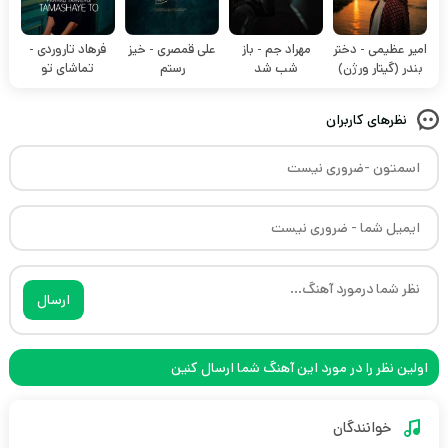
امیر عظیمی - دختر
مهراد جم - باز
علی قمصری - خیز
فرهاد تاروردی -
بندر (گیتار ورژن)
شب شد
رستم
تماشای تو
نظرهای کاربران
ارسال
اولین نظر را در مورد این آهنگ شما ارسال کنین
خوانندگان