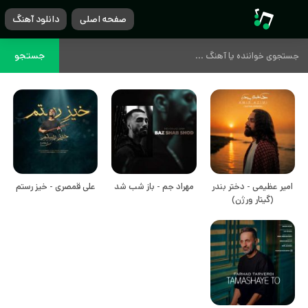
صفحه اصلی
دانلود آهنگ
جستجو
امیر عظیمی - دختر بندر
مهراد جم - باز شب شد
علی قمصری - خیز رستم
(گیتار ورژن)