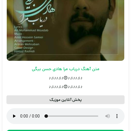
متن آهنگ دریاب مرا هادی حسن بیگی
♪♫♪♪♫♪😍♪♫♪♪♫♪
♪♫♪♪♫♪😍♪♫♪♪♫♪
پخش آنلاین موزیک