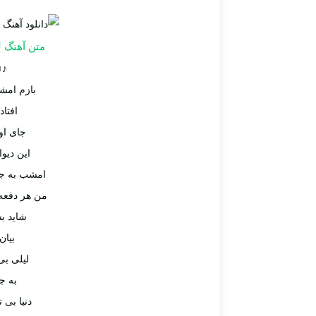
متن آهنگ 
♫♪
بازم امشب
افتاد
جای او
این دیوا
امشب به ج
من هر دفعه 
شاید بش
بیا
لیلی بی
به ج
دنیا بی 