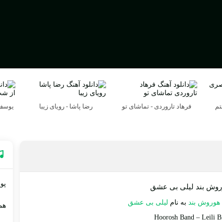
تم
فرهاد تاروردی - تماشای تو
رضا پاشا - رویای زیبا
یوسف 
پوی
روش بند لیلی بی عشق
هوروش بند
به نام
لیلی بی عشق
هم
Hoorosh Band
–
Leili B