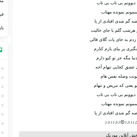
مج
یوونم بی تاب بی تاب
سمونم نمونده مهتاب
فر
ه گم شدی افتادی از پا
پاز
هرشب گلم با جای خالیت
زدم به جای پات گلای قالی
گیری پر بیای بازم کنارم
دنیا مگه جز تو کیو دارم
 عشق کجایی تنهام آخه
ونت وصله نفس هام
تو یعنی که مریض و تنهام
یوونم بی تاب بی تاب
سمونم نمونده مهتاب
ه گم شدی افتادی از پا
♪♫♪♪♫♪😍♪♫♪♪
خش آنلاین موزیک