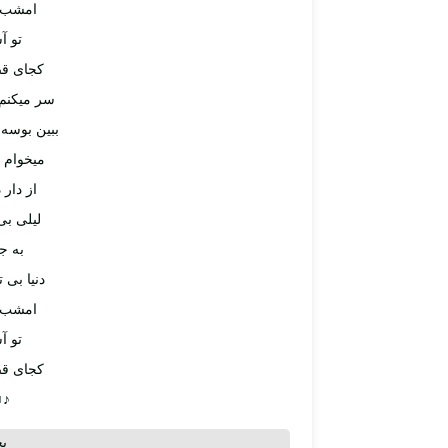
امشب د
تو آ
کجای قص
سر میکنم 
ببین بوسه 
میخوام ب
از دار 
لیلی بی
به ج
دنیا بی 
امشب د
تو آ
کجای قص
♫♪
پ