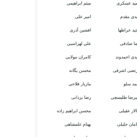
ید عسکری
میثم ابراهیمی
دی مقدم
امیر علی
ید خراطها
افشین آذری
ا صادقی
علی لهراسبی
دی احمدوند
کامران مولایی
تضی اشرفی
محسن یگانه
مد سلو
مازیار فلاحی
یرضا طلیسچی
رضا یزدانی
لار عقیلی
محسن ابراهیم زاده
مان جلیلی
بهنام علمشاهی