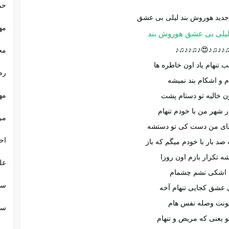
حم
مه
لیلی بی عشق هوروش بند
♪♫♪♪♫♪😍♪♫♪♪
مج
 تنهام یاد اون خاطره ها
رض
م و اشکام بند نمیشه
مه
ن خالیه تو دستام پشت
ر شهر من با خودم تنهام
مر
ای من دست کی تو دستشه
اح
صد بار با خودم میگم که باز
ه تکرار بازم اون روزا
عل
ن اشکی نشم چشمام
سا
 عشق کجایی تنهام آخه
ونت وصله نفس هام
سا
تو یعنی که مریض و تنهام