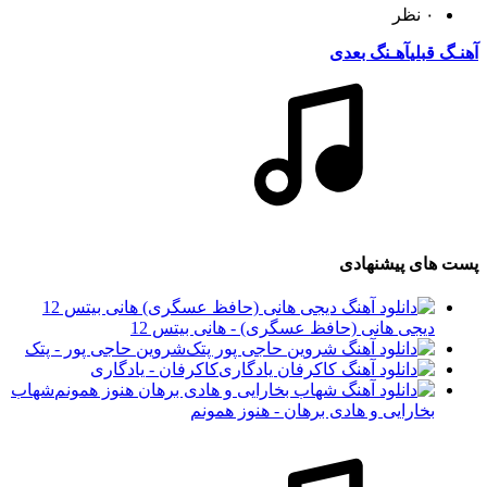
۰ نظر
آهنـگ قبلی
آهـنگ بعدی
پست های پیشنهادی
دیجی هانی (حافظ عسگری) - هانی بیتس 12
شروین حاجی پور - پتک
کاکرفان - یادگاری
شهاب
بخارایی و هادی برهان - هنوز همونم