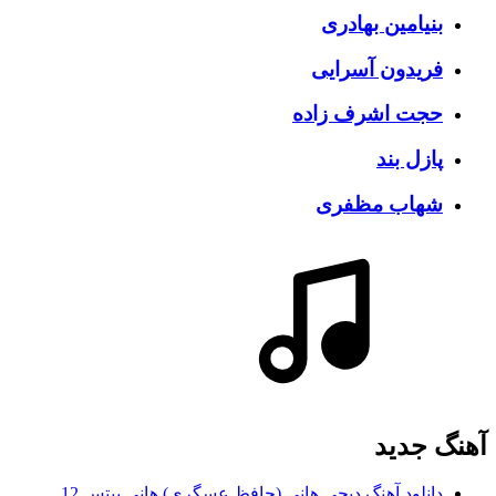
بنیامین بهادری
فریدون آسرایی
حجت اشرف زاده
پازل بند
شهاب مظفری
آهنگ جديد
دانلود آهنگ دیجی هانی (حافظ عسگری) هانی بیتس 12