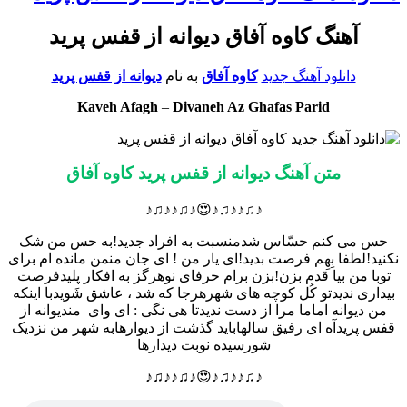
آهنگ کاوه آفاق دیوانه از قفس پرید
دانلود آهنگ جدید
کاوه آفاق
به نام
دیوانه از قفس پرید
Kaveh Afagh
–
Divaneh Az Ghafas Parid
متن آهنگ دیوانه از قفس پرید کاوه آفاق
♪♫♪♪♫♪😍♪♫♪♪♫♪
حس می کنم حسّاس شدمنسبت به افراد جدید!به حس من شک
نکنید!لطفا بِهِم فرصت بدید!ای یار من ! ای جان منمن مانده ام برای
توبا من بیا قدم بزن!بزن برام حرفای نوهرگز به افکار پلیدفرصت
بیداری ندیدتو کُل کوچه های شهرهرجا که شد ، عاشق شَویدبا اینکه
من دیوانه اماما مرا از دست ندیدتا هی نگی : ای وای مندیوانه از
قفس پریدآه ای رفیق سالهاباید گذشت از دیوارهابه شهر من نزدیک
شورسیده نوبت دیدارها
♪♫♪♪♫♪😍♪♫♪♪♫♪