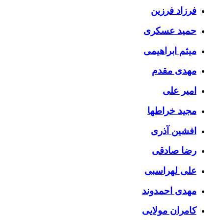
فرزاد فرزین
حمید عسکری
میثم ابراهیمی
مهدی مقدم
امیر علی
مجید خراطها
افشین آذری
رضا صادقی
علی لهراسبی
مهدی احمدوند
کامران مولایی