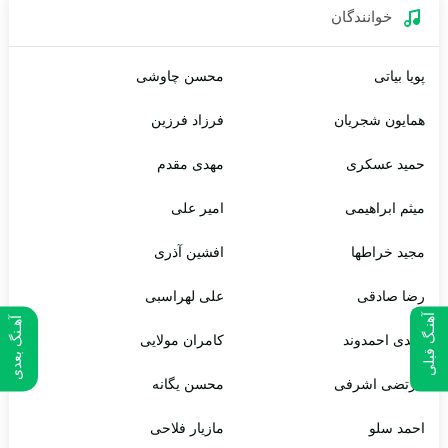
خوانندگان
پویا بیاتی
محسن چاوشی
همایون شجریان
فرزاد فرزین
حمید عسکری
مهدی مقدم
میثم ابراهیمی
امیر علی
مجید خراطها
افشین آذری
رضا صادقی
علی لهراسبی
آهنـگ قبلی
آهـنگ بعدی
مهدی احمدوند
کامران مولایی
مرتضی اشرفی
محسن یگانه
احمد سلو
مازیار فلاحی